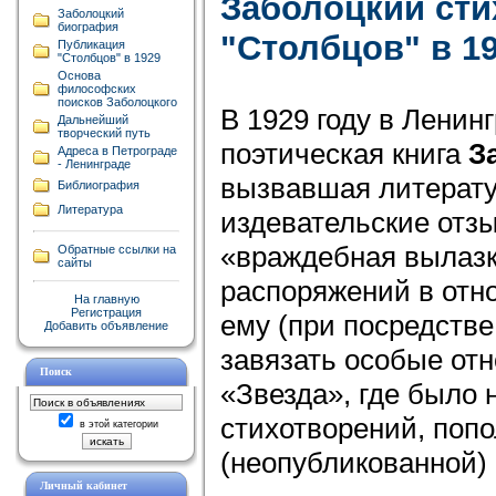
Заболоцкий ст
Заболоцкий
биография
"Столбцов" в 19
Публикация
"Столбцов" в 1929
Основа
философских
поисков Заболоцкого
В 1929 году в Ленин
Дальнейший
творческий путь
поэтическая книга
З
Адреса в Петрограде
- Ленинграде
вызвавшая литерату
Библиография
Литература
издевательские отзы
«враждебная вылазк
Обратные ссылки на
сайты
распоряжений в отн
На главную
Регистрация
ему (при посредстве
Добавить объявление
завязать особые от
Поиск
«Звезда», где было 
стихотворений, поп
в этой категории
(неопубликованной)
Личный кабинет