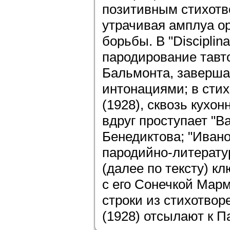
позитивным стихотв
утрачивая амплуа о
борьбы. В "Disciplina
пародирование тавт
Бальмонта, заверш
интонациями; в стих
(1928), сквозь кухо
вдруг проступает "
Бенедиктова; "Ивано
пародийно-литерат
(далее по тексту) к
с его Сонечкой Марм
строки из стихотво
(1928) отсылают к Пас