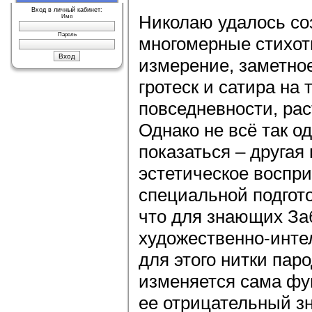
Вход в личный кабинет:
Николаю удалось со
Имя
Пароль
многомерные стихот
измерение, заметное
гротеск и сатира на
повседневности, ра
Однако не всё так о
показаться – другая
эстетическое воспри
специальной подгот
что для знающих За
художественно-инте
для этого нитки пар
изменяется сама фу
ее отрицательный зн